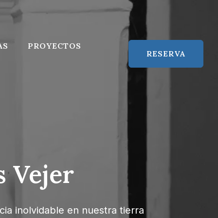
AS
PROYECTOS
RESERVA
 Vejer
ia inolvidable en nuestra tierra