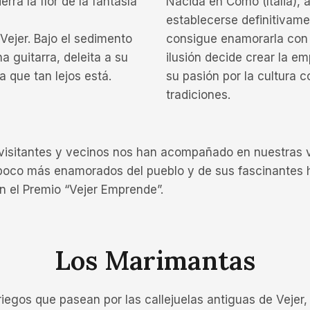
ra la flor de la fantasía
Nacida en Como (Italia), 
establecerse definitivame
Vejer. Bajo el sedimento
consigue enamorarla con 
 guitarra, deleita a su
ilusión decide crear la em
a que tan lejos está.
su pasión por la cultura c
tradiciones.
visitantes y vecinos nos han acompañado en nuestras vi
 poco más enamorados del pueblo y de sus fascinantes h
 el Premio “Vejer Emprende”.
Los Marimantas
egos que pasean por las callejuelas antiguas de Vejer, 