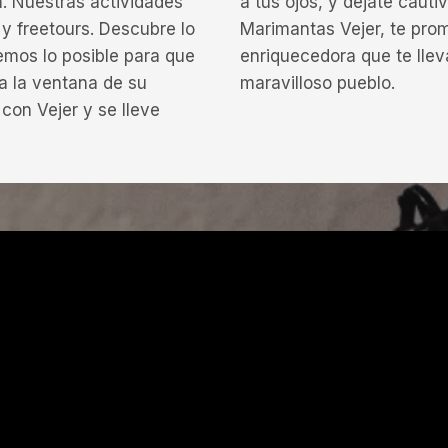
n. Nuestras actividades
a tus ojos, y déjate cauti
 y freetours. Descubre lo
Marimantas Vejer, te pro
emos lo posible para que
enriquecedora que te lle
a la ventana de su
maravilloso pueblo.
con Vejer y se lleve