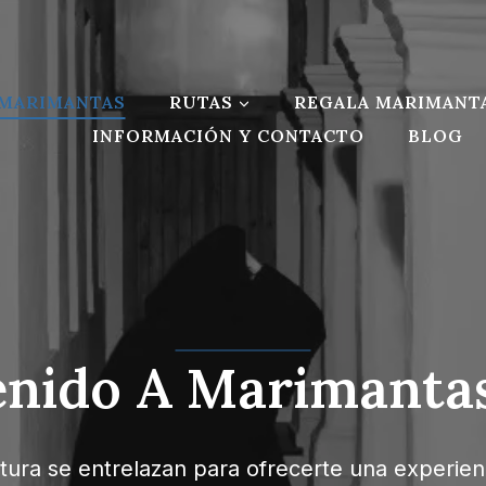
MARIMANTAS
RUTAS
REGALA MARIMANT
INFORMACIÓN Y CONTACTO
BLOG
enido A Marimantas
ltura se entrelazan para ofrecerte una experienc